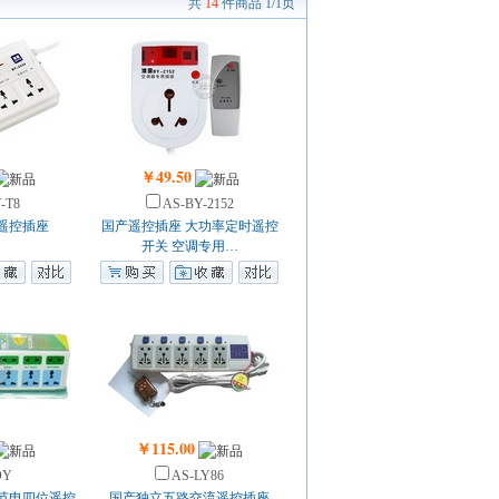
共
14
件商品
1/1页
￥49.50
-T8
AS-BY-2152
遥控插座
国产遥控插座 大功率定时遥控
开关 空调专用…
￥115.00
OY
AS-LY86
节电四位遥控
国产独立五路交流遥控插座