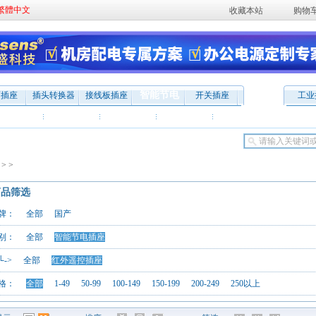
繁體中文
收藏本站
购物
智能节电
面插座
插头转换器
接线板插座
开关插座
工业
能计量插座
红外遥控插座
电话遥控插座
红黑隔离电源
插座
来博
Aosens
公牛插座
USB
保密
遥控
商品搜索:
>
>
>
商品筛选
牌：
全部
国产
别：
全部
智能节电插座
->
全部
红外遥控插座
格：
全部
1-49
50-99
100-149
150-199
200-249
250以上