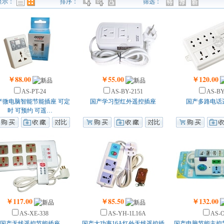
显示：
排序：
筛选：
式
￥88.00
￥55.00
￥120.00
AS-PT-24
AS-BY-2151
AS-BY
产微电脑智能节能插座 可定
国产学习型红外遥控插座
国产多路电话
时 可预约 可遥…
￥117.00
￥85.50
￥132.00
AS-XE-338
AS-YH-1L16A
AS-
国产无线遥控节能插座
国产大功率16A红外无线遥控插
国产电脑节能主控