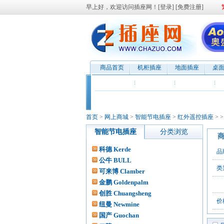
早上好，欢迎访问插座网！[
登录
] [
免费注册
]
商品首页
机柜插座
地面插座
桌
机械定时插座
电子定时插座
节电专用插座
智
热门标签:
节电
突破
定时器
PDU
防雷
可
首页
>
网上商城
>
智能节电插座
>
红外遥控插座
>
智能节电插座
分类浏览
科德 Kerde
品
公牛 BULL
类
可来博 Clamber
金鹏 Goldenpalm
└
创胜 Chuangsheng
价
纽曼 Newmine
国产 Guochan