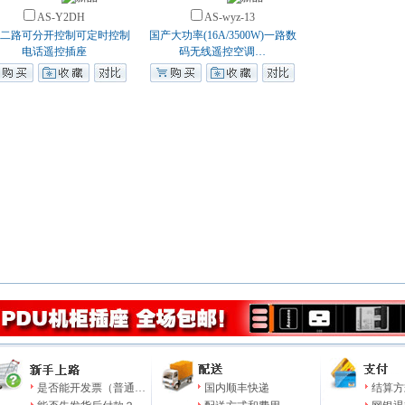
AS-Y2DH
AS-wyz-13
二路可分开控制可定时控制
国产大功率(16A/3500W)一路数
电话遥控插座
码无线遥控空调…
是否能开发票（普通…
国内顺丰快递
结算方