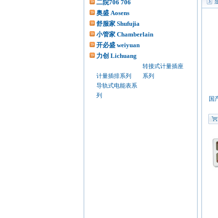
二院706 706
列表模式
图表模
奥盛 Aosens
舒服家 Shufujia
小管家 Chamberlain
开必盛 weiyuan
力创 Lichuang
转接式计量插座
计量插排系列
系列
导轨式电能表系
列
国