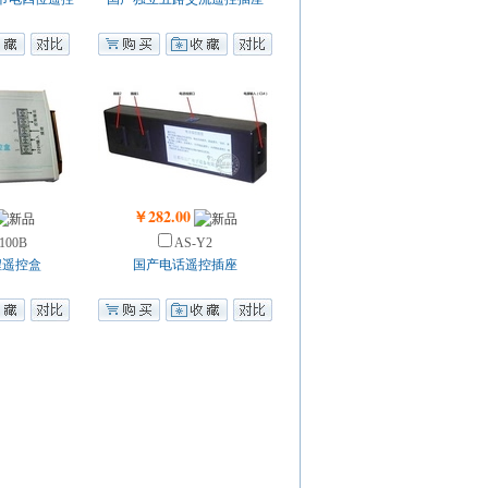
￥282.00
100B
AS-Y2
程遥控盒
国产电话遥控插座