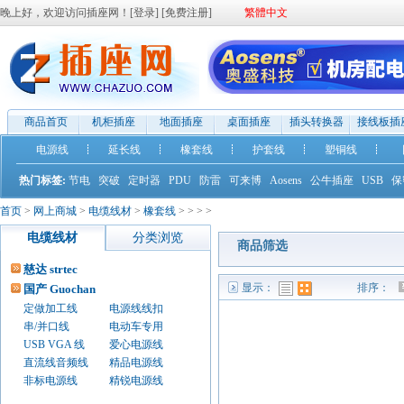
晚上好，欢迎访问插座网！[
登录
] [
免费注册
]
繁體中文
商品首页
机柜插座
地面插座
桌面插座
插头转换器
接线板插
电源线
延长线
橡套线
护套线
塑铜线
热门标签:
节电
突破
定时器
PDU
防雷
可来博
Aosens
公牛插座
USB
保
首页
>
网上商城
>
电缆线材
>
橡套线
>
>
>
>
电缆线材
分类浏览
商品筛选
慈达 strtec
显示：
排序：
国产 Guochan
列表模式
图表模式
定做加工线
电源线线扣
串/并口线
电动车专用
USB VGA 线
爱心电源线
直流线音频线
精品电源线
非标电源线
精锐电源线