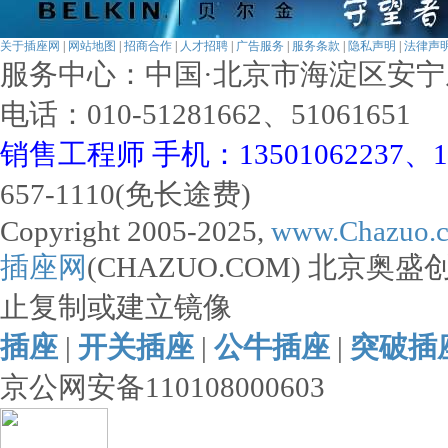
昌遂电源分配单元产品手册20…
必胜易(PCE)工业插座产品手册…
关于插座网
|
网站地图
|
招商合作
|
人才招聘
|
广告服务
|
服务条款
|
隐私声明
|
法律声
服务中心：中国·北京市海淀区安宁庄西
电话：010-51281662、51061651
销售工程师 手机：13501062237、173
657-1110(免长途费)
Copyright 2005-2025,
www.Chazuo.
插座网
(CHAZUO.COM) 北京
止复制或建立镜像
插座
|
开关插座
|
公牛插座
|
突破插
京公网安备110108000603