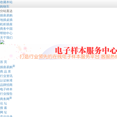
收藏本站
购物车
分站直达
插座易购
地插桌插
机柜插座
商务中国
帮助中心
关于我们
首 页
新
插座易购
商 品 库
行业资讯
认证标准
品牌招商
电子样本
行业报告
新
商务网
论 坛
搜 索
网 址
产品目录