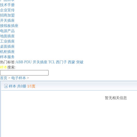
技术手册
企业宣传
招商加盟
开关插座
接线板插座
电源产品
地面插座
工业插座
桌面插座
机柜插座
样本服务
热门标签:
ABB
PDU
开关插座
TCL
西门子
西蒙
突破
样本
搜索:
首页
>
电子样本
>
样本
共0册
1/1页
暂无相关信息