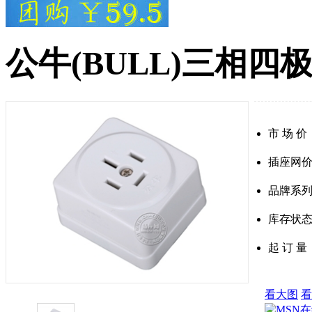
公牛(BULL)三相四极
市 场 价
插座网
品牌系
库存状
起 订
看大图
看