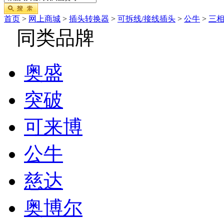
首页
>
网上商城
>
插头转换器
>
可拆线/接线插头
>
公牛
>
三相
同类品牌
奥盛
突破
可来博
公牛
慈达
奥博尔