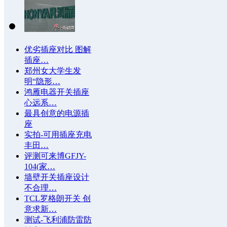
优劣插座对比 图解
插座…
郑州女大学生发
明“隐形…
鸿雁电器开关插座
心远系…
最具创意的电源插
座
实拍-可用插座充电
丰田…
评测可来博GFJY-
104(家…
墙壁开关插座设计
不合理…
TCL罗格朗开关 创
意求新…
测试-飞利浦防雷防