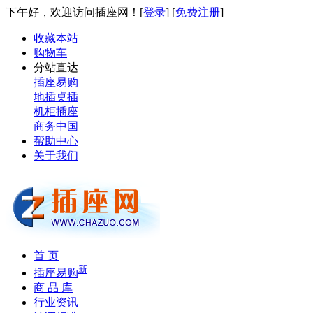
下午好，欢迎访问插座网！[
登录
] [
免费注册
]
收藏本站
购物车
分站直达
插座易购
地插桌插
机柜插座
商务中国
帮助中心
关于我们
首 页
新
插座易购
商 品 库
行业资讯