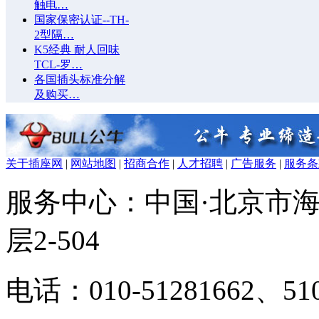
触电…
国家保密认证--TH-
2型隔…
K5经典 耐人回味
TCL-罗…
各国插头标准分解
及购买…
关于插座网
|
网站地图
|
招商合作
|
人才招聘
|
广告服务
|
服务条
服务中心：中国·北京市海
层2-504
电话：010-51281662、510