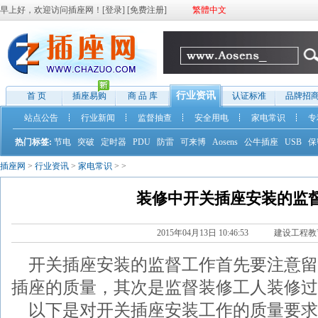
早上好，欢迎访问插座网！[
登录
] [
免费注册
]
繁體中文
行业资讯
首 页
插座易购
商 品 库
认证标准
品牌招
站点公告
行业新闻
监督抽查
安全用电
家电常识
专
热门标签:
节电
突破
定时器
PDU
防雷
可来博
Aosens
公牛插座
USB
保
插座网
>
行业资讯
>
家电常识
>
>
装修中开关插座安装的监
2015年04月13日 10:46:53 建设工程
开关插座安装的监督工作首先要注意留
插座的质量，其次是监督装修工人装修过
以下是对开关插座安装工作的质量要求