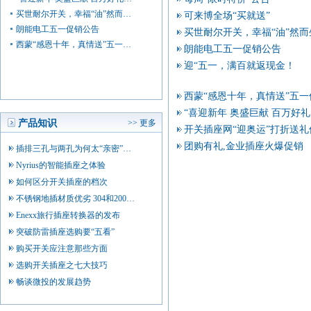
买世耐尔开关，幸福“油”然而…
可来博全场“买就送”
朗能电工五一促销公告
买世耐尔开关，幸福“油”然而
西蒙“感恩十年，真情送”五一…
朗能电工五一促销公告
迎“五一，满百就返现金！
西蒙“感恩十年，真情送”五
“喜迎新年 奥盛巨献 百万好
产品知识
>> 更多
开关插座网“迎奥运”打折送
团购有礼,金业插座火爆促销
插排三孔与两孔为何太“亲密”…
Nyrius的智能插座之体验
如何区分开关插座的档次
不锈钢地插材质优劣 304和200…
Enexx旅行插座转换器的发布
突破防雷插座选购要“五看”
购买开关应注意那些方面
选购开关插座之七大技巧
畅谈微投的发展趋势