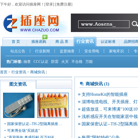
下午好，欢迎访问插座网！[
登录
] [
免费注册
]
行业资讯
首 页
插座易购
商 品 库
认证标准
品牌招
站点公告
行业新闻
监督抽查
安全用电
家电常识
专
热门标签:
抽查
CCC认证
防雷
火灾
不合格
万能
首页
>
行业资讯
>
商城快讯
|
商城快讯 (1)
图文资讯
支持HomeKit的智能插座
淄博电缆电线、开关插座、灯
超值放送，可来博满“100送10
浅析感应开关在智能家居中领
国家保密认证--TH-2型隔离插座…
国家保密认证--TH-2型隔离
可来博全场“买就送”
“喜迎新年 奥盛巨献 百万好礼…
每周“限时特价”公告