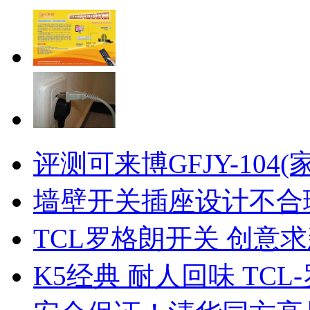
评测可来博GFJY-104
墙壁开关插座设计不合
TCL罗格朗开关 创意
K5经典 耐人回味 TCL