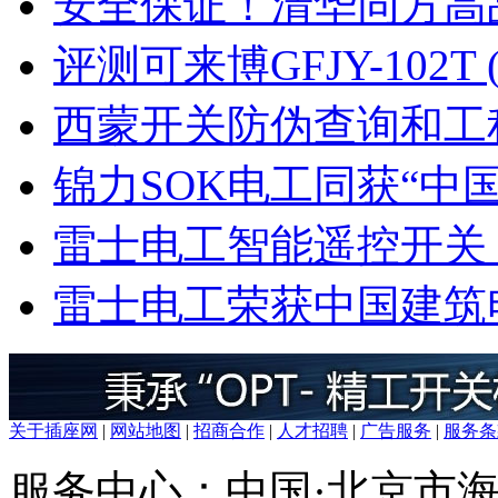
安全保证！清华同方高
评测可来博GFJY-102T
西蒙开关防伪查询和工
锦力SOK电工同获“中
雷士电工智能遥控开关
雷士电工荣获中国建筑
关于插座网
|
网站地图
|
招商合作
|
人才招聘
|
广告服务
|
服务条
服务中心：中国·北京市海