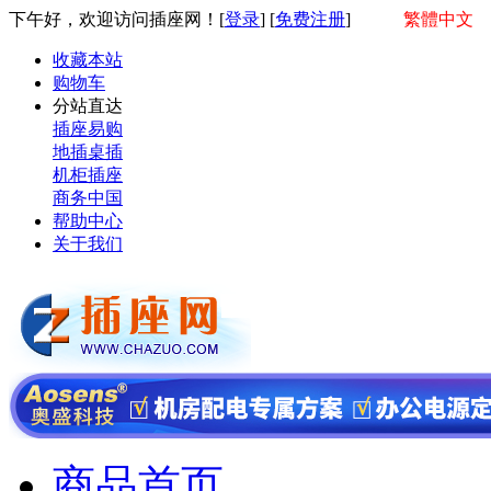
下午好，欢迎访问插座网！[
登录
] [
免费注册
]
繁體中文
收藏本站
购物车
分站直达
插座易购
地插桌插
机柜插座
商务中国
帮助中心
关于我们
商品首页