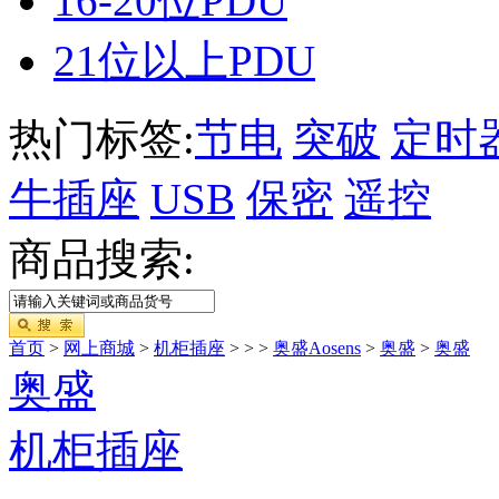
16-20位PDU
21位以上PDU
热门标签:
节电
突破
定时
牛插座
USB
保密
遥控
商品搜索:
首页
>
网上商城
>
机柜插座
>
>
>
奥盛Aosens
>
奥盛
>
奥盛
奥盛
机柜插座