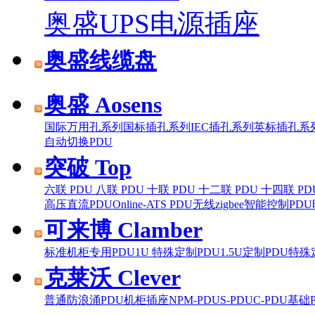
奥盛UPS电源插座
奥盛线缆盘
奥盛 Aosens
国际万用孔系列
国标插孔系列
IEC插孔系列
英标插孔系
自动切换PDU
突破 Top
六联 PDU
八联 PDU
十联 PDU
十二联 PDU
十四联 PD
高压直流PDU
Online-ATS PDU
无线zigbee智能控制PDU
可来博 Clamber
标准机柜专用PDU
1U 特殊定制PDU
1.5U定制PDU
特殊
克莱沃 Clever
普通
防浪涌
PDU机柜插座
NPM-PDU
S-PDU
C-PDU
基础P