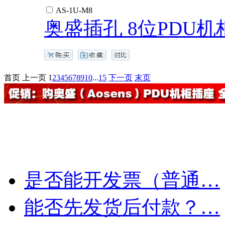
AS-1U-M8
奥盛插孔 8位PDU
首页
上一页
1
2
3
4
5
6
7
8
9
10
...
15
下一页
末页
是否能开发票（普通…
能否先发货后付款？…