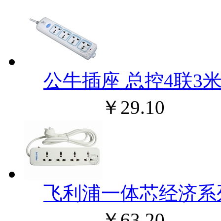
公牛插座 总控4联3米
￥29.10
飞利浦一体芯经济系
￥63.20