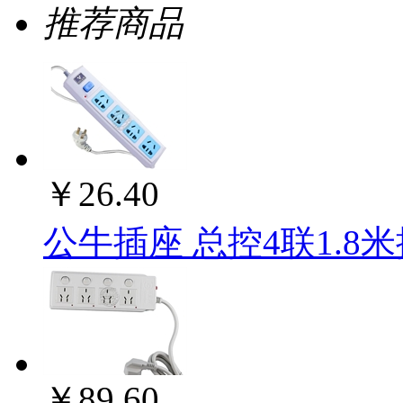
推荐商品
￥26.40
公牛插座 总控4联1.8米插
￥89.60