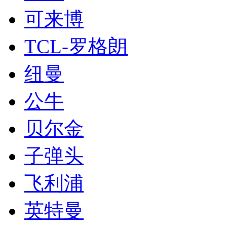
可来博
TCL-罗格朗
纽曼
公牛
贝尔金
子弹头
飞利浦
英特曼