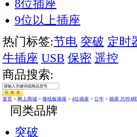
8位插座
9位以上插座
热门标签:
节电
突破
定时
牛插座
USB
保密
遥控
商品搜索:
首页
>
网上商城
>
接线板插座
>
4位插座
>
公牛
>
插座 总控4联
同类品牌
突破