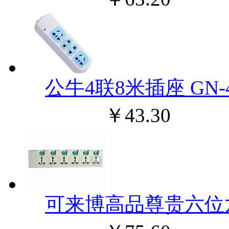
公牛4联8米插座 GN-
￥43.30
可来博高品尊贵六位