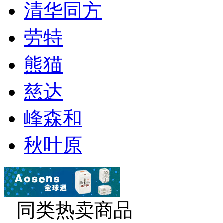
清华同方
劳特
熊猫
慈达
峰森和
秋叶原
同类热卖商品