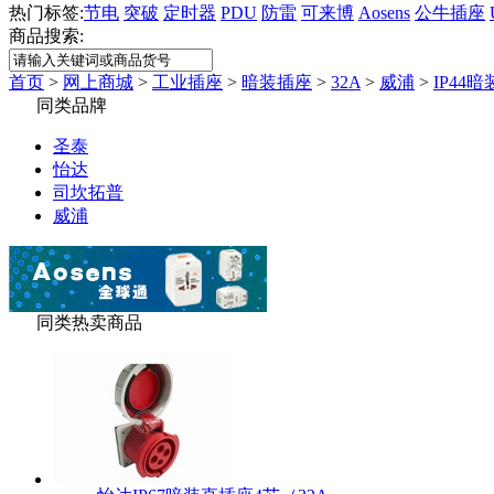
热门标签:
节电
突破
定时器
PDU
防雷
可来博
Aosens
公牛插座
商品搜索:
首页
>
网上商城
>
工业插座
>
暗装插座
>
32A
>
威浦
>
IP44暗
同类品牌
圣泰
怡达
司坎拓普
威浦
同类热卖商品