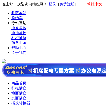
晚上好，欢迎访问插座网！[
登录
] [
免费注册
]
繁體中文
收藏本站
购物车
分站直达
插座易购
地插桌插
机柜插座
商务中国
帮助中心
关于我们
商品首页
机柜插座
地面插座
桌面插座
插头转换器