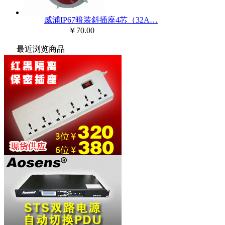
威浦IP67暗装斜插座4芯（32A…
￥70.00
最近浏览商品