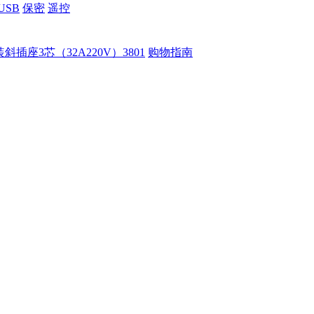
USB
保密
遥控
装斜插座3芯（32A220V）3801
购物指南