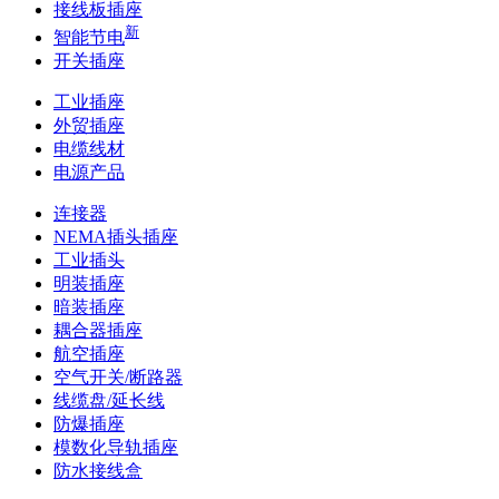
接线板插座
新
智能节电
开关插座
工业插座
外贸插座
电缆线材
电源产品
连接器
NEMA插头插座
工业插头
明装插座
暗装插座
耦合器插座
航空插座
空气开关/断路器
线缆盘/延长线
防爆插座
模数化导轨插座
防水接线盒