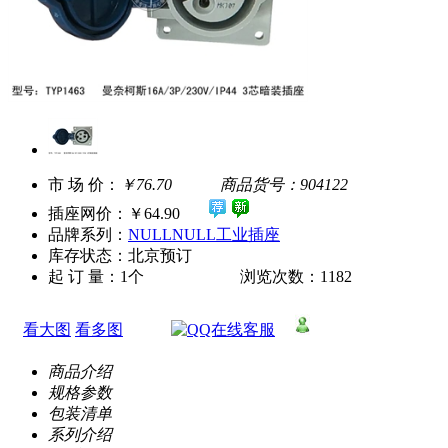
市 场 价：
￥76.70
商品货号：904122
插座网价：
￥64.90
品牌系列：
NULLNULL工业插座
库存状态：北京预订
起 订 量：1个 浏览次数：1182
看大图
看多图
商品介绍
规格参数
包装清单
系列介绍