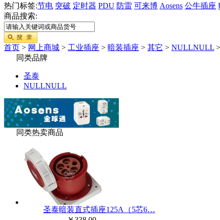
热门标签:
节电
突破
定时器
PDU
防雷
可来博
Aosens
公牛插座
商品搜索:
首页
>
网上商城
>
工业插座
>
暗装插座
>
其它
>
NULLNULL
同类品牌
圣泰
NULLNULL
同类热卖商品
圣泰暗装直式插座125A（5芯6…
￥338.00