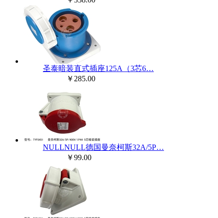
圣泰暗装直式插座125A（3芯6…
￥285.00
NULLNULL德国曼奈柯斯32A/5P…
￥99.00