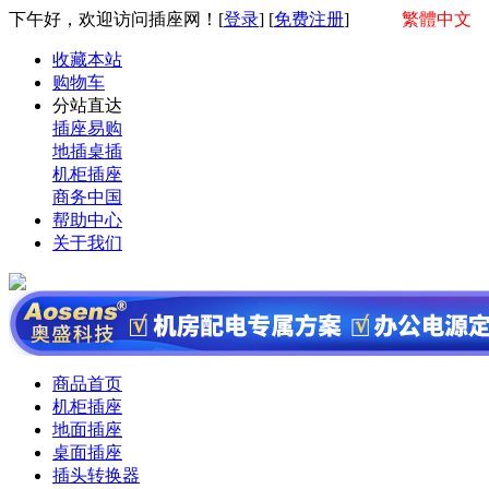
下午好，欢迎访问插座网！[
登录
] [
免费注册
]
繁體中文
收藏本站
购物车
分站直达
插座易购
地插桌插
机柜插座
商务中国
帮助中心
关于我们
商品首页
机柜插座
地面插座
桌面插座
插头转换器