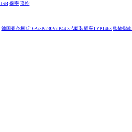
USB
保密
遥控
>
德国曼奈柯斯16A/3P/230V/IP44 3芯暗装插座TYP1463
购物指南