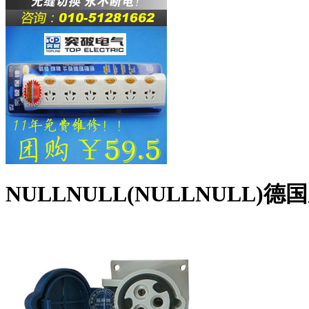
NULLNULL(NULLNULL)德国曼