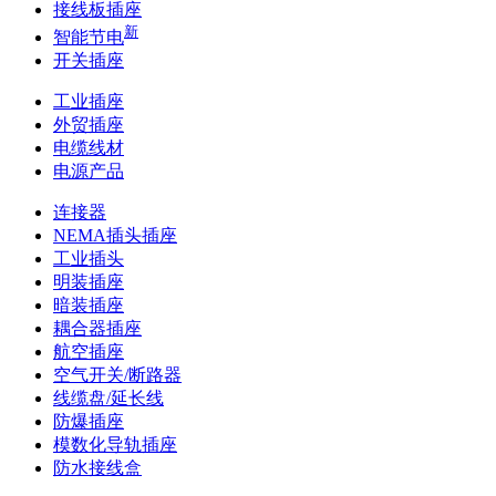
接线板插座
新
智能节电
开关插座
工业插座
外贸插座
电缆线材
电源产品
连接器
NEMA插头插座
工业插头
明装插座
暗装插座
耦合器插座
航空插座
空气开关/断路器
线缆盘/延长线
防爆插座
模数化导轨插座
防水接线盒