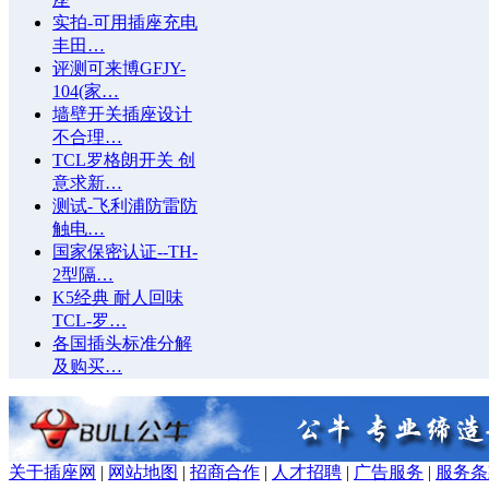
实拍-可用插座充电
丰田…
评测可来博GFJY-
104(家…
墙壁开关插座设计
不合理…
TCL罗格朗开关 创
意求新…
测试-飞利浦防雷防
触电…
国家保密认证--TH-
2型隔…
K5经典 耐人回味
TCL-罗…
各国插头标准分解
及购买…
关于插座网
|
网站地图
|
招商合作
|
人才招聘
|
广告服务
|
服务条