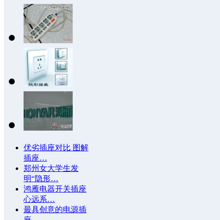
优劣插座对比 图解
插座…
郑州女大学生发
明“隐形…
鸿雁电器开关插座
心远系…
最具创意的电源插
座