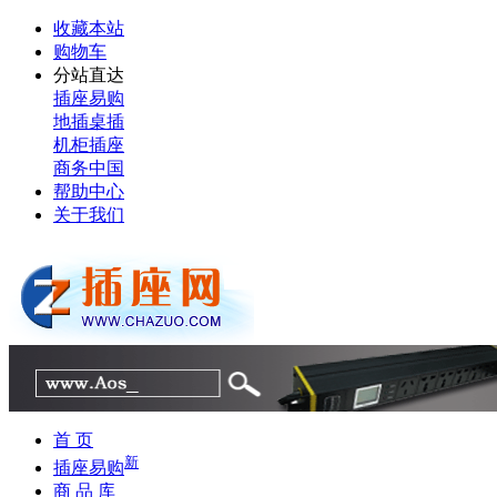
收藏本站
购物车
分站直达
插座易购
地插桌插
机柜插座
商务中国
帮助中心
关于我们
首 页
新
插座易购
商 品 库