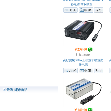
器电源 带双插座…
￥238.00
G-300D
高欣捷豹300W正弦波车载逆变
器电源
最近浏览物品
￥149.00