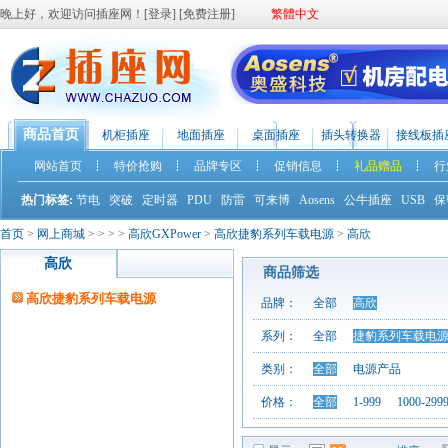
晚上好，欢迎访问插座网！[
登录
] [
免费注册
]
繁體中文
商品首页
机柜插座
地面插座
桌面插座
插头转换器
接线板插
网站首页
特价抢购
品牌专区
促销信息
礼品赠品
行
热门标签:
节电
突破
定时器
PDU
防雷
可来博
Aosens
公牛插座
USB
保
首页
>
网上商城
>
>
>
>
高欣GXPower
>
高欣捷豹系列车载电源
>
高欣
高欣
商品筛选
高欣捷豹系列车载电源
品牌：
全部
高欣
系列：
全部
捷豹系列车载电
类别：
全部
电源产品
价格：
全部
1-999
1000-299