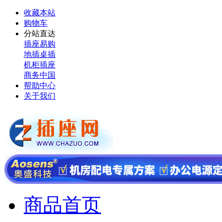
收藏本站
购物车
分站直达
插座易购
地插桌插
机柜插座
商务中国
帮助中心
关于我们
商品首页