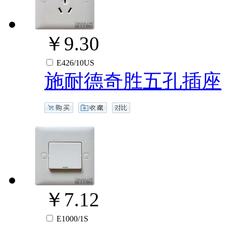
￥9.30
E426/10US
施耐德奇胜五孔插座
￥7.12
E1000/1S