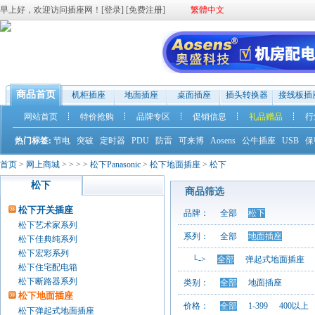
早上好，欢迎访问插座网！[
登录
] [
免费注册
]
繁體中文
商品首页
机柜插座
地面插座
桌面插座
插头转换器
接线板插
网站首页
特价抢购
品牌专区
促销信息
礼品赠品
行
热门标签:
节电
突破
定时器
PDU
防雷
可来博
Aosens
公牛插座
USB
保
首页
>
网上商城
>
>
>
>
松下Panasonic
>
松下地面插座
>
松下
松下
商品筛选
松下开关插座
品牌：
全部
松下
松下艺术家系列
系列：
全部
地面插座
松下佳典纯系列
松下宏彩系列
└->
全部
弹起式地面插座
松下住宅配电箱
松下断路器系列
类别：
全部
地面插座
松下地面插座
价格：
全部
1-399
400以上
松下弹起式地面插座