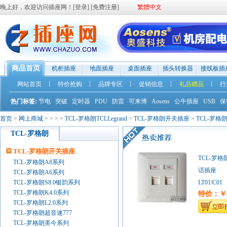
晚上好，欢迎访问插座网！[
登录
] [
免费注册
]
繁體中文
商品首页
机柜插座
地面插座
桌面插座
插头转换器
接线板插
网站首页
特价抢购
品牌专区
促销信息
礼品赠品
行
热门标签:
节电
突破
定时器
PDU
防雷
可来博
Aosens
公牛插座
USB
保
首页
>
网上商城
>
>
>
>
TCL-罗格朗TCLLegrand
>
TCL-罗格朗开关插座
>
TCL-罗格
TCL-罗格朗
TCL-罗格朗开关插座
TCL-罗
TCL-罗格朗A8系列
话插座
TCL-罗格朗A6系列
TCL-罗格朗S8.0银韵系列
LT01/C01
特价：￥4
TCL-罗格朗K4.0系列
TCL-罗格朗L2.0系列
TCL-罗格朗超音速777
TCL-罗格朗美今系列