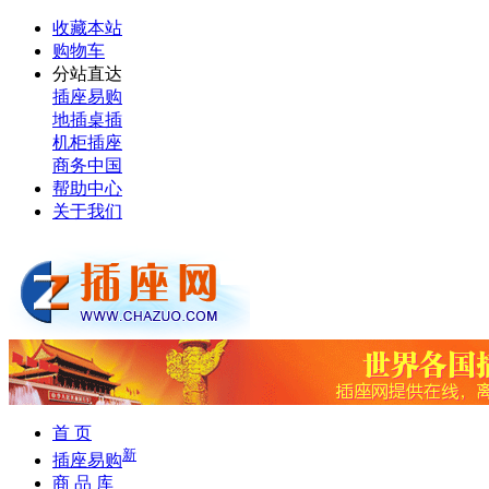
收藏本站
购物车
分站直达
插座易购
地插桌插
机柜插座
商务中国
帮助中心
关于我们
首 页
新
插座易购
商 品 库