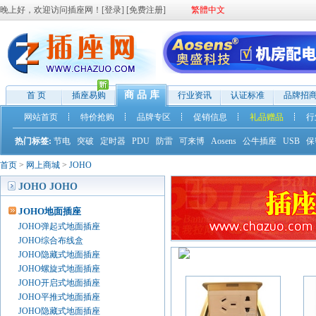
晚上好，欢迎访问插座网！[
登录
] [
免费注册
]
繁體中文
商 品 库
首 页
插座易购
行业资讯
认证标准
品牌招
网站首页
特价抢购
品牌专区
促销信息
礼品赠品
行
热门标签:
节电
突破
定时器
PDU
防雷
可来博
Aosens
公牛插座
USB
保
首页
>
网上商城
>
JOHO
JOHO JOHO
JOHO地面插座
JOHO弹起式地面插座
JOHO综合布线盒
JOHO隐藏式地面插座
JOHO螺旋式地面插座
JOHO开启式地面插座
JOHO平推式地面插座
JOHO隐藏式地面插座