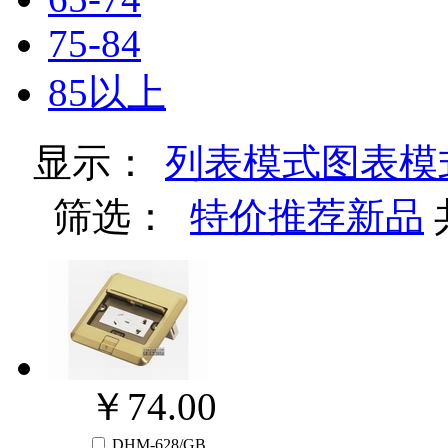
75-84
85以上
显示：
列表模式
图表模
筛选：
特价
推荐
新品
￥74.00
DHM-628/GB