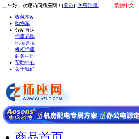
上午好，欢迎访问插座网！[
登录
] [
免费注册
]
繁體中文
收藏本站
购物车
分站直达
插座易购
地插桌插
机柜插座
商务中国
帮助中心
关于我们
商品首页