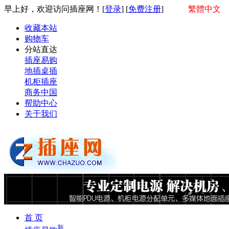
早上好，欢迎访问插座网！[
登录
] [
免费注册
]
繁體中文
收藏本站
购物车
分站直达
插座易购
地插桌插
机柜插座
商务中国
帮助中心
关于我们
首 页
新