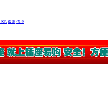
USB
保密
遥控